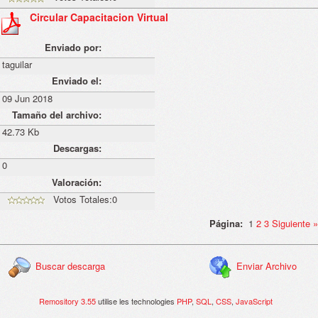
Circular Capacitacion Virtual
Enviado por:
taguilar
Enviado el:
09 Jun 2018
Tamaño del archivo:
42.73 Kb
Descargas:
0
Valoración:
Votos Totales:0
Página:
1
2
3
Siguiente
»
Buscar descarga
Enviar Archivo
Remository 3.55
utilise les technologies
PHP
,
SQL
,
CSS
,
JavaScript