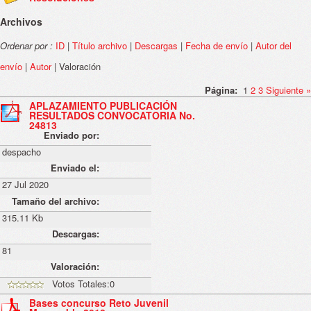
Archivos
Ordenar por :
ID
|
Título archivo
|
Descargas
|
Fecha de envío
|
Autor del
envío
|
Autor
| Valoración
Página:
1
2
3
Siguiente
»
APLAZAMIENTO PUBLICACIÓN
RESULTADOS CONVOCATORIA No.
24813
Enviado por:
despacho
Enviado el:
27 Jul 2020
Tamaño del archivo:
315.11 Kb
Descargas:
81
Valoración:
Votos Totales:0
Bases concurso Reto Juvenil