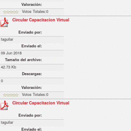
Valoración:
Votos Totales:0
Circular Capacitacion Virtual
Enviado por:
taguilar
Enviado el:
09 Jun 2018
Tamaño del archivo:
42.73 Kb
Descargas:
0
Valoración:
Votos Totales:0
Circular Capacitacion Virtual
Enviado por:
taguilar
Enviado el: