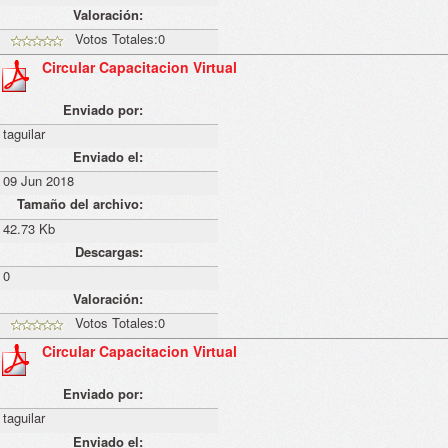
Valoración:
Votos Totales:0
Circular Capacitacion Virtual
Enviado por:
taguilar
Enviado el:
09 Jun 2018
Tamaño del archivo:
42.73 Kb
Descargas:
0
Valoración:
Votos Totales:0
Circular Capacitacion Virtual
Enviado por:
taguilar
Enviado el: