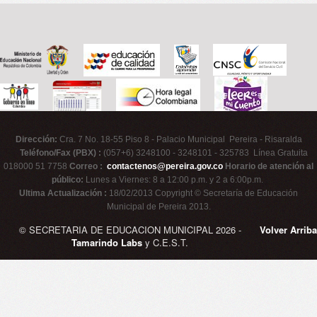
Dirección:
Cra. 7 No. 18-55 Piso 8 - Palacio Municipal Pereira - Risaralda
Teléfono/Fax (PBX) :
(057+6) 3248100 - 3248101 - 325783 Línea Gratuita
018000 51 7758
Correo :
contactenos@pereira.gov.co
Horario de atención al
público:
Lunes a Viernes: 8 a 12:00 p.m. y 2 a 6:00p.m.
Ultima Actualización :
18/02/2013 Copyright © Secretaría de Educación
Municipal de Pereira 2013.
© SECRETARIA DE EDUCACION MUNICIPAL 2026 -
Volver Arriba
Tamarindo Labs
y C.E.S.T.