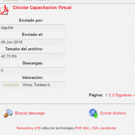
Circular Capacitacion Virtual
Enviado por:
taguilar
Enviado el:
09 Jun 2018
Tamaño del archivo:
42.73 Kb
Descargas:
0
Valoración:
Votos Totales:0
Página:
1
2
3
Siguiente
»
Buscar descarga
Enviar Archivo
Remository 3.55
utilise les technologies
PHP
,
SQL
,
CSS
,
JavaScript