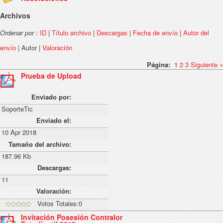
Archivos
Ordenar por :
ID
|
Título archivo
|
Descargas
|
Fecha de envío
|
Autor del
envío
| Autor |
Valoración
Página:
1
2
3
Siguiente
»
Prueba de Upload
Enviado por:
SoporteTic
Enviado el:
10 Apr 2018
Tamaño del archivo:
187.96 Kb
Descargas:
11
Valoración:
Votos Totales:0
Invitación Posesión Contralor