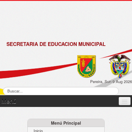
de
Omar
Matrícula
Parra
2018 -
2019
SECRETARIA DE EDUCACION MUNICIPAL
Pereira, Sun 9 Aug 2026
Menú
Inicio
Normatividad
Menú Principal
Inicio