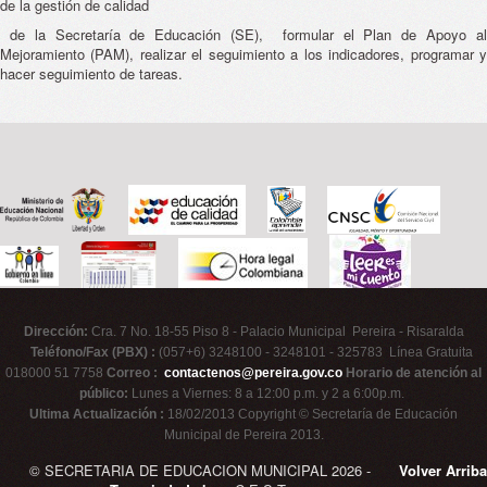
de la gestión de calidad
de la Secretaría de Educación (SE), formular el Plan de Apoyo al
Mejoramiento (PAM), realizar el seguimiento a los indicadores, programar y
hacer seguimiento de tareas.
Dirección:
Cra. 7 No. 18-55 Piso 8 - Palacio Municipal Pereira - Risaralda
Teléfono/Fax (PBX) :
(057+6) 3248100 - 3248101 - 325783 Línea Gratuita
018000 51 7758
Correo :
contactenos@pereira.gov.co
Horario de atención al
público:
Lunes a Viernes: 8 a 12:00 p.m. y 2 a 6:00p.m.
Ultima Actualización :
18/02/2013 Copyright © Secretaría de Educación
Municipal de Pereira 2013.
© SECRETARIA DE EDUCACION MUNICIPAL 2026 -
Volver Arriba