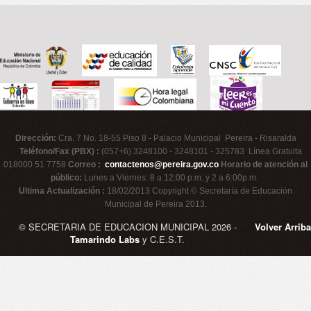
Dirección:
Cra. 7 No. 18-55 Piso 8 - Palacio Municipal Pereira - Risaralda
Teléfono/Fax (PBX) :
(057+6) 3248100 - 3248101 - 325783 Línea Gratuita
018000 51 7758
Correo :
contactenos@pereira.gov.co
Horario de atención al
público:
Lunes a Viernes: 8 a 12:00 p.m. y 2 a 6:00p.m.
Ultima Actualización :
18/02/2013 Copyright © Secretaría de Educación
Municipal de Pereira 2013.
© SECRETARIA DE EDUCACION MUNICIPAL 2026 -
Volver Arriba
Tamarindo Labs
y C.E.S.T.