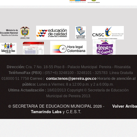
Dirección:
Cra. 7 No. 18-55 Piso 8 - Palacio Municipal Pereira - Risaralda
Teléfono/Fax (PBX) :
(057+6) 3248100 - 3248101 - 325783 Línea Gratuita
018000 51 7758
Correo :
contactenos@pereira.gov.co
Horario de atención al
público:
Lunes a Viernes: 8 a 12:00 p.m. y 2 a 6:00p.m.
Ultima Actualización :
18/02/2013 Copyright © Secretaría de Educación
Municipal de Pereira 2013.
© SECRETARIA DE EDUCACION MUNICIPAL 2026 -
Volver Arriba
Tamarindo Labs
y C.E.S.T.