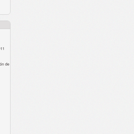
011
ón de