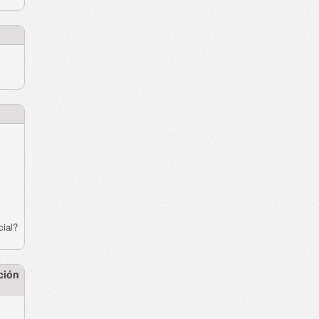
cial?
ción