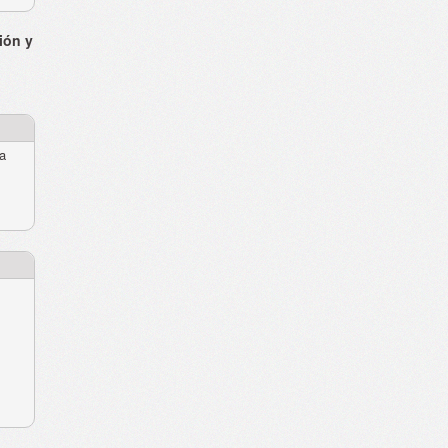
ión y
ra