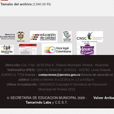
Tamaño del archivo:
2,540.00 Kb
Dirección:
Cra. 7 No. 18-55 Piso 8 - Palacio Municipal Pereira - Risaralda
Teléfono/Fax (PBX) :
(057+6) 3248100 - 3248101 - 325783 Línea Gratuita
018000 51 7758
Correo :
contactenos@pereira.gov.co
Horario de atención al
público:
Lunes a Viernes: 8 a 12:00 p.m. y 2 a 6:00p.m.
Ultima Actualización :
18/02/2013 Copyright © Secretaría de Educación
Municipal de Pereira 2013.
© SECRETARIA DE EDUCACION MUNICIPAL 2026 -
Volver Arriba
Tamarindo Labs
y C.E.S.T.