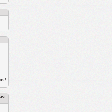
cial?
ción