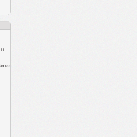
011
ón de