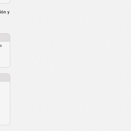
ión y
ra