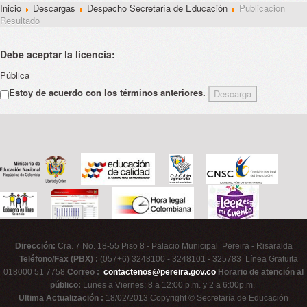
Inicio
Descargas
Despacho Secretaría de Educación
Publicacion
Resultado
Debe aceptar la licencia:
Pública
Estoy de acuerdo con los términos anteriores.
Dirección:
Cra. 7 No. 18-55 Piso 8 - Palacio Municipal Pereira - Risaralda
Teléfono/Fax (PBX) :
(057+6) 3248100 - 3248101 - 325783 Línea Gratuita
018000 51 7758
Correo :
contactenos@pereira.gov.co
Horario de atención al
público:
Lunes a Viernes: 8 a 12:00 p.m. y 2 a 6:00p.m.
Ultima Actualización :
18/02/2013 Copyright © Secretaría de Educación