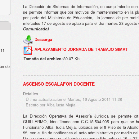
La Dirección de Sistemas de Información, en cumplimiento con la
se permite informar que por motivos de mantenimiento en la p
por parte del Ministerio de Educación, la jornada de pre matr
miércoles 17 de agosto se aplaza para el día martes 23 agosto 
Comunicado)
Descarga
APLAZAMIENTO JORNADA DE TRABAJO SIMAT
011
Tamaño del archivo:
80.07 Kb
ón de
ASCENSO ESCALAFON DOCENTE
Detalles
Última actualización el Martes, 16 Agosto 2011 11:28
Escrito por Alba lucia Mejía
La Dirección Operativa de Asesoría Jurídica se permite
GUILLERMO, identificado con C.C.18.504.005 para que se h
Funcionario Alba lucia Mejía, ubicada en el 8 Piso de la Alcald
55, con el fin de notificarles el acto administrativo por medio de
De no presentarse en el termino comprendido entre el 16 al 22