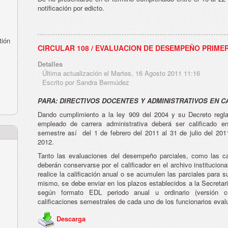
notificación por edicto.
tión
CIRCULAR 108 / EVALUACION DE DESEMPEÑO PRIME
Detalles
Última actualización el Martes, 16 Agosto 2011 11:16
Escrito por Sandra Bermúdez
PARA: DIRECTIVOS DOCENTES Y ADMINISTRATIVOS EN 
Dando cumplimiento a la ley 909 del 2004 y su Decreto regla
empleado de carrera administrativa deberá ser calificado 
semestre así del 1 de febrero del 2011 al 31 de julio del 20
2012.
Tanto las evaluaciones del desempeño parciales, como las ca
deberán conservarse por el calificador en el archivo instituciona
realice la calificación anual o se acumulen las parciales para su
mismo, se debe enviar en los plazos establecidos a la Secreta
según formato EDL periodo anual u ordinario (versión co
calificaciones semestrales de cada uno de los funcionarios eva
Descarga