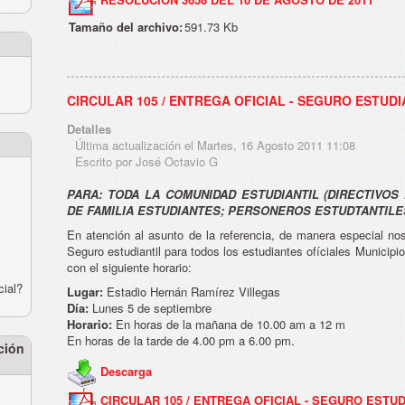
Tamaño del archivo:
591.73 Kb
CIRCULAR 105 / ENTREGA OFICIAL - SEGURO ESTUDI
Detalles
Última actualización el Martes, 16 Agosto 2011 11:08
Escrito por José Octavio G
PARA: TODA LA COMUNIDAD ESTUDIANTIL (DIRECTIVOS
DE FAMILIA ESTUDIANTES; PERSONEROS ESTUDTANTILE
En atención al asunto de la referencia, de manera especial no
Seguro estudiantil para todos los estudiantes ofíciales Municipio
con el siguiente horario:
cial?
Lugar:
Estadio Hernán Ramírez Villegas
Día:
Lunes 5 de septiembre
Horario:
En horas de la mañana de 10.00 am a 12 m
En horas de la tarde de 4.00 pm a 6.00 pm.
ción
Descarga
CIRCULAR 105 / ENTREGA OFICIAL - SEGURO ESTUD