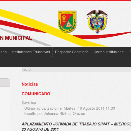
N MUNICIPAL
dano
Instituciones Educativas
Despacho Secretaría
Correo Institucional
Inicio
Noticias
COMUNICADO
Detalles
Última actualización el Martes, 16 Agosto 2011 11:30
Escrito por Johanna Rivillas Orozco
APLAZAMIENTO JORNADA DE TRABAJO SIMAT – MIERCO
23 AGOSTO DE 2011