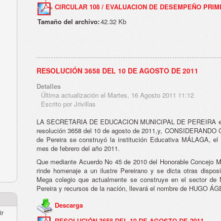
CIRCULAR 108 / EVALUACION DE DESEMPEÑO PRIM
Tamaño del archivo:
42.32 Kb
RESOLUCIÓN 3658 DEL 10 DE AGOSTO DE 2011
Detalles
Última actualización el Martes, 16 Agosto 2011 11:12
Escrito por Jrivillas
LA SECRETARIA DE EDUCACION MUNICIPAL DE PEREIRA en uso
resolución 3658 del 10 de agosto de 2011,y, CONSIDERANDO Qu
de Pereira se construyó la institución Educativa MÁLAGA, el 
mes de febrero del año 2011.
Que mediante Acuerdo No 45 de 2010 del Honorable Concejo Mun
rinde homenaje a un ilustre Pereirano y se dicta otras dispos
Mega colegio que actualmente se construye en el sector de 
Pereira y recursos de la nación, llevará el nombre de HUGO
Descarga
ir
RESOLUCIÓN 3658 DEL 10 DE AGOSTO DE 2011