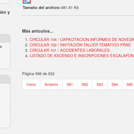
Tamaño del archivo:
481.81 Kb
ión y
Más artículos...
CIRCULAR 104 / CAPACITACION INFORMES DE NOVED
CIRCULAR 102 / INVITACIÓN TALLER TEMATICO PRAE
ra
CIRCULAR 101 / ACCIDENTES LABORALES
LISTADO DE ASCENSO E INSCRIPCIONES ESCALAFO
Página 596 de 632
Inicio
Anterior
591
592
593
594
595