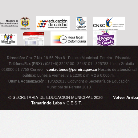
Dirección:
Cra. 7 No. 18-55 Piso 8 - Palacio Municipal Pereira - Risaralda
Teléfono/Fax (PBX) :
(057+6) 3248100 - 3248101 - 325783 Línea Gratuita
018000 51 7758
Correo :
contactenos@pereira.gov.co
Horario de atención al
público:
Lunes a Viernes: 8 a 12:00 p.m. y 2 a 6:00p.m.
Ultima Actualización :
18/02/2013 Copyright © Secretaría de Educación
Municipal de Pereira 2013.
© SECRETARIA DE EDUCACION MUNICIPAL 2026 -
Volver Arriba
Tamarindo Labs
y C.E.S.T.