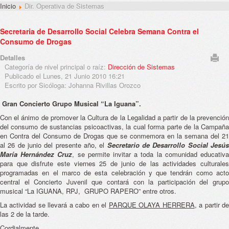
Inicio
Dir. Operativa de Sistemas
Secretaria de Desarrollo Social Celebra Semana Contra el
Consumo de Drogas
Detalles
Categoría de nivel principal o raíz:
Dirección de Sistemas
Publicado el Lunes, 21 Junio 2010 16:21
Escrito por Sicóloga: Johanna Rivillas Orozco
Gran Concierto Grupo Musical “La Iguana”.
Con el ánimo de promover la Cultura de la Legalidad a partir de la prevención
del consumo de sustancias psicoactivas, la cual forma parte de la Campaña
en Contra del Consumo de Drogas que se conmemora en la semana del 21
al 26 de junio del presente año, el
Secretario de Desarrollo Social Jesú
María Hernández Cruz
, se permite invitar a toda la comunidad educativ
para que disfrute este viernes 25 de junio de las actividades culturales
programadas en el marco de esta celebración y que tendrán como acto
central el Concierto Juvenil que contará con la participación del grupo
musical “La IGUANA, RPJ, GRUPO RAPERO” entre otros.
La actividad se llevará a cabo en el
PARQUE OLAYA HERRERA
, a partir d
las 2 de la tarde.
Cordialmente.