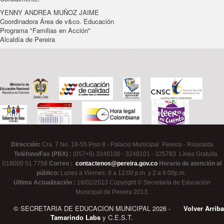
YENNY ANDREA MUÑOZ JAIME
Coordinadora Área de v&co. Educación
Programa "Familias en Acción"
Alcaldía de Pereira
Dirección:
Cra. 7 No. 18-55 Piso 8 - Palacio Municipal Pereira - Risaralda
Teléfono/Fax (PBX) :
(057+6) 3248100 - 3248101 - 325783 Línea Gratuita
018000 51 7758
Correo :
contactenos@pereira.gov.co
Horario de atención al
público:
Lunes a Viernes: 8 a 12:00 p.m. y 2 a 6:00p.m.
Ultima Actualización :
18/02/2013 Copyright © Secretaría de Educación
Municipal de Pereira 2013.
© SECRETARIA DE EDUCACION MUNICIPAL 2026 -
Volver Arriba
Tamarindo Labs
y C.E.S.T.