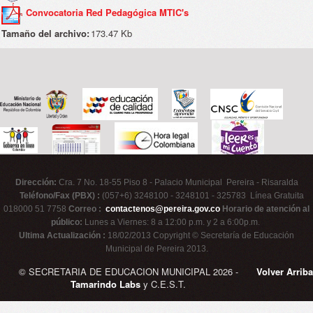
Convocatoria Red Pedagógica MTIC's
Tamaño del archivo:
173.47 Kb
Dirección:
Cra. 7 No. 18-55 Piso 8 - Palacio Municipal Pereira - Risaralda
Teléfono/Fax (PBX) :
(057+6) 3248100 - 3248101 - 325783 Línea Gratuita
018000 51 7758
Correo :
contactenos@pereira.gov.co
Horario de atención al
público:
Lunes a Viernes: 8 a 12:00 p.m. y 2 a 6:00p.m.
Ultima Actualización :
18/02/2013 Copyright © Secretaría de Educación
Municipal de Pereira 2013.
© SECRETARIA DE EDUCACION MUNICIPAL 2026 -
Volver Arriba
Tamarindo Labs
y C.E.S.T.