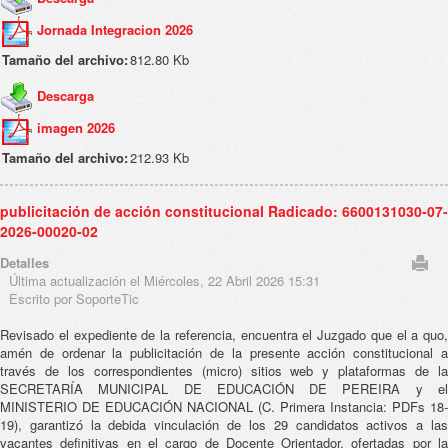
Jornada Integracion 2026
Tamaño del archivo:
812.80 Kb
Descarga
imagen 2026
Tamaño del archivo:
212.93 Kb
publicitación de acción constitucional Radicado: 6600131030-07-
2026-00020-02
Detalles
Última actualización el Miércoles, 22 Abril 2026 15:31
Escrito por SoporteTic
Revisado el expediente de la referencia, encuentra el Juzgado que el a quo,
amén de ordenar la publicitación de la presente acción constitucional a
través de los correspondientes (micro) sitios web y plataformas de la
SECRETARÍA MUNICIPAL DE EDUCACIÓN DE PEREIRA y el
MINISTERIO DE EDUCACIÓN NACIONAL (C. Primera Instancia: PDFs 18-
19), garantizó la debida vinculación de los 29 candidatos activos a las
vacantes definitivas en el cargo de Docente Orientador, ofertadas por la