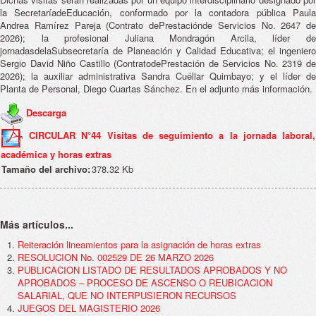
la SecretaríadeEducación, conformado por la contadora pública Paula
Andrea Ramírez Pareja (Contrato dePrestaciónde Servicios No. 2647 de
2026); la profesional Juliana Mondragón Arcila, líder de
jornadasdelaSubsecretaría de Planeación y Calidad Educativa; el ingeniero
Sergio David Niño Castillo (ContratodePrestación de Servicios No. 2319 de
2026); la auxiliar administrativa Sandra Cuéllar Quimbayo; y el líder de
Planta de Personal, Diego Cuartas Sánchez. En el adjunto más información.
Descarga
CIRCULAR N°44 Visitas de seguimiento a la jornada laboral,
académica y horas extras
Tamaño del archivo:
378.32 Kb
Más artículos...
Reiteración lineamientos para la asignación de horas extras
RESOLUCION No. 002529 DE 26 MARZO 2026
PUBLICACION LISTADO DE RESULTADOS APROBADOS Y NO
APROBADOS – PROCESO DE ASCENSO O REUBICACION
SALARIAL, QUE NO INTERPUSIERON RECURSOS
JUEGOS DEL MAGISTERIO 2026