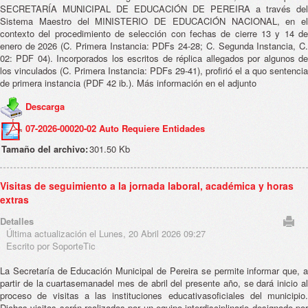
SECRETARÍA MUNICIPAL DE EDUCACIÓN DE PEREIRA a través del
Sistema Maestro del MINISTERIO DE EDUCACIÓN NACIONAL, en el
contexto del procedimiento de selección con fechas de cierre 13 y 14 de
enero de 2026 (C. Primera Instancia: PDFs 24-28; C. Segunda Instancia, C.
02: PDF 04). Incorporados los escritos de réplica allegados por algunos de
los vinculados (C. Primera Instancia: PDFs 29-41), profirió el a quo sentencia
de primera instancia (PDF 42 ib.). Más información en el adjunto
Descarga
07-2026-00020-02 Auto Requiere Entidades
Tamaño del archivo:
301.50 Kb
Visitas de seguimiento a la jornada laboral, académica y horas
extras
Detalles
Última actualización el Lunes, 20 Abril 2026 09:27
Escrito por SoporteTic
La Secretaría de Educación Municipal de Pereira se permite informar que, a
partir de la cuartasemanadel mes de abril del presente año, se dará inicio al
proceso de visitas a las instituciones educativasoficiales del municipio.
Dichas visitas serán realizadas por un equipo interdisciplinario designado por