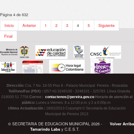
Página 4 de 632
Inicio
Anterior
1
2
3
4
5
Siguiente
Final
Dirección:
Cra. 7 No. 18-55 Piso 8 - Palacio Municipal Pereira - Risaralda
Teléfono/Fax (PBX) :
(057+6) 3248100 - 3248101 - 325783 Línea Gratuita
018000 51 7758
Correo :
contactenos@pereira.gov.co
Horario de atención al
público:
Lunes a Viernes: 8 a 12:00 p.m. y 2 a 6:00p.m.
Ultima Actualización :
18/02/2013 Copyright © Secretaría de Educación
Municipal de Pereira 2013.
© SECRETARIA DE EDUCACION MUNICIPAL 2026 -
Volver Arriba
Tamarindo Labs
y C.E.S.T.