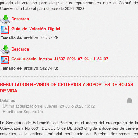
jornada de votación para elegir a sus representantes ante el Comité de
Convivencia Laboral para el período 2026–2028.
Descarga
Guía_de_Votación_Digital
Tamaño del archivo:
775.67 Kb
Descarga
Comunicacin_Interna_41637_2026_07_24_11_54_07
Tamaño del archivo:
342.74 Kb
RESULTADOS REVISON DE CRITERIOS Y SOPORTES DE HOJAS
DE VIDA
Detalles
Última actualización el Jueves, 23 Julio 2026 16:12
Escrito por SoporteTic
La Secretaría de Educación de Pereira, en el marco del cronograma de la
Convocatoria No 0001 DE JULIO 09 DE 2026 dirigida a docentes de carrera
adscritos a la entidad territorial certificada de Pereira -Nombrados en