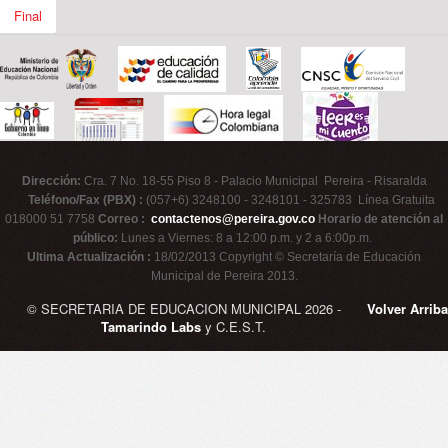
Final
Dirección:
Cra. 7 No. 18-55 Piso 8 - Palacio Municipal Pereira - Risaralda
Teléfono/Fax (PBX) :
(057+6) 3248100 - 3248101 - 325783 Línea Gratuita
018000 51 7758
Correo :
contactenos@pereira.gov.co
Horario de atención al
público:
Lunes a Viernes: 8 a 12:00 p.m. y 2 a 6:00p.m.
Ultima Actualización :
18/02/2013 Copyright © Secretaría de Educación
Municipal de Pereira 2013.
© SECRETARIA DE EDUCACION MUNICIPAL 2026 -
Volver Arriba
Tamarindo Labs
y C.E.S.T.